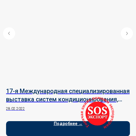
17-я Международная специализированная
В 
выставка систем кондиционирования,
«
вентиляции, отопления, промышленного и
о
28.02.2022
18.
коммерческого холода — "Climate World
и
Expo 2022"
Ф
Подробнее →
Д