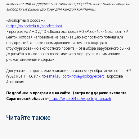
компания при поддержке наставников разрабатывает план выхода на
экспортные рынки (до трех для каждой компании).
«Экспортный форсаж»
(
https://exportedu.ru/acceleration)
- программа АНО ДПО «Школа экспорта» АО «Российский экспортный
центр», которая направлена на реализацию экспортного потенциала
предприятий, а также формирование системного подхода к
структурированию экспортного проекта – от выбора зарубежного рынка
до расчёта оптимального логистического маршрута, минимизации
рисков, снижения издержек.
Для участия в программе компании региона могут обратиться по тел: + 7
(982) 931-11-66 или по
e-mail.ru
:
dorokhova@sology.expert
- Дорохова
Анастасия.
Подробнее о программе на сайте Центра поддержки экспорта
Саратовской области
-
https://export64.ru/exportnyi_forsazh
Читайте также