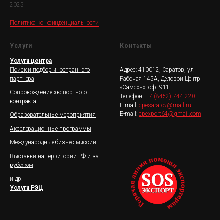
2025
Политика конфинденциальности
Услуги
Контакты
Услуги центра
Поиск и подбор иностранного
Адрес: 410012, Саратов, ул.
партнера
Рабочая 145А, Деловой Центр
«Самсон», оф. 911
Сопровождение экспортного
Телефон:
+7 (8452) 744-220
контракта
E-mail:
cpesaratov@mail.ru
E-mail:
cpexport64@gmail.com
Образовательные мероприятия
Акселерационные программы
Международные бизнес-миссии
Выставки на территории РФ и за
рубежом
и др.
Услуги РЭЦ