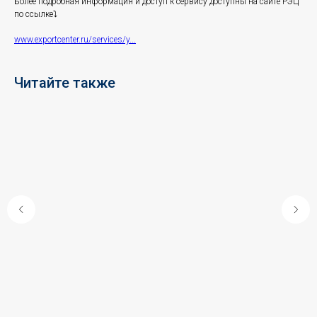
Более подробная информация и доступ к сервису доступны на сайте РЭЦ
по ссылке⤵️
www.exportcenter.ru/services/y...
Читайте также