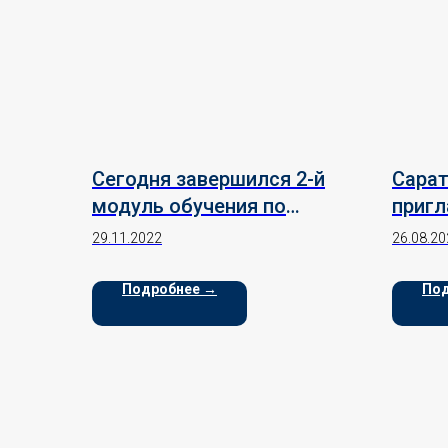
Сегодня завершился 2-й
Сарат
модуль обучения по
пригл
образовательной
обра
29.11.2022
26.08.20
программе «Экспортный
семи
стандарт для МСП»,
Подробнее →
Под
которая впервые
стартовала в нашем
регионе для экспортно-
ориентированных
компаний.