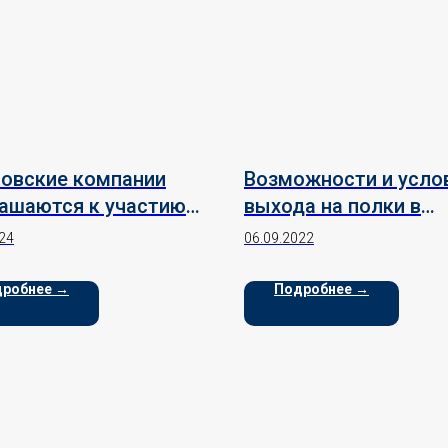
овские компании
Возможности и усло
ашаются к участию в
выхода на полки в
зовательном
торговые сети Таил
24
06.09.2022
наре
робнее →
Подробнее →