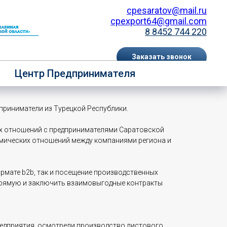
cpesaratov@mail.ru
cpexport64@gmail.com
8 8452 744 220
Заказать звонок
 бизнес-миссия из Турецкой
Центр Предпринимателя
EN
RU
приниматели из Турецкой Республики.
их отношений с предпринимателями Саратовской
номических отношений между компаниями региона и
рмате b2b, так и посещение производственных
прямую и заключить взаимовыгодные контракты
редприятия, осмотрели производство листового