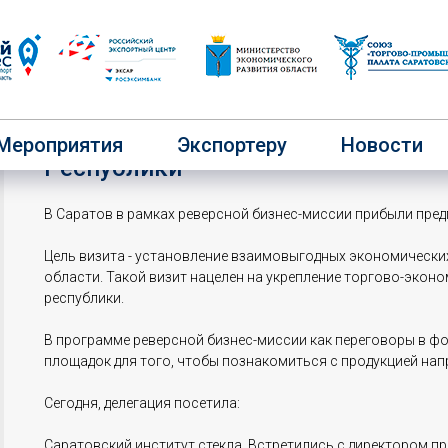
В Саратове стартовала реверсная
Мероприятия
Экспортеру
Новости
Республики
В Саратов в рамках реверсной бизнес-миссии прибыли пред
Цель визита - установление взаимовыгодных экономическ
области. Такой визит нацелен на укрепление торгово-эко
республики.
В программе реверсной бизнес-миссии как переговоры в фо
площадок для того, чтобы познакомиться с продукцией на
Сегодня, делегация посетила:
Саратовский институт стекла. Встретились с директором п