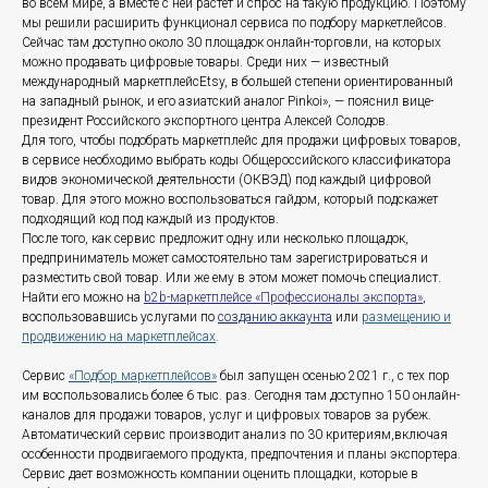
во всем мире, а вместе с ней растет и спрос на такую продукцию. Поэтому
мы решили расширить функционал сервиса по подбору маркетлейсов.
Сейчас там доступно около 30 площадок онлайн-торговли, на которых
можно продавать цифровые товары. Среди них — известный
международный маркетплейсEtsy, в большей степени ориентированный
на западный рынок, и его азиатский аналог Pinkoi», — пояснил вице-
президент Российского экспортного центра Алексей Солодов.
Для того, чтобы подобрать маркетплейс для продажи цифровых товаров,
в сервисе необходимо выбрать коды Общероссийского классификатора
видов экономической деятельности (ОКВЭД) под каждый цифровой
товар. Для этого можно воспользоваться гайдом, который подскажет
подходящий код под каждый из продуктов.
После того, как сервис предложит одну или несколько площадок,
предприниматель может самостоятельно там зарегистрироваться и
разместить свой товар. Или же ему в этом может помочь специалист.
Найти его можно на
b2b-маркетплейсе «Профессионалы экспорта»
,
воспользовавшись услугами по
созданию аккаунта
или
размещению и
продвижению на маркетплейсах
.
Сервис
«Подбор маркетплейсов»
был запущен осенью 2021 г., с тех пор
им воспользовались более 6 тыс. раз. Сегодня там доступно 150 онлайн-
каналов для продажи товаров, услуг и цифровых товаров за рубеж.
Автоматический сервис производит анализ по 30 критериям,включая
особенности продвигаемого продукта, предпочтения и планы экспортера.
Сервис дает возможность компании оценить площадки, которые в