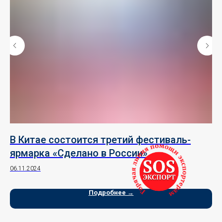
В Китае состоится третий фестиваль-
С
й
ярмарка «Сделано в России»
у
06.11.2024
26.
Подробнее →