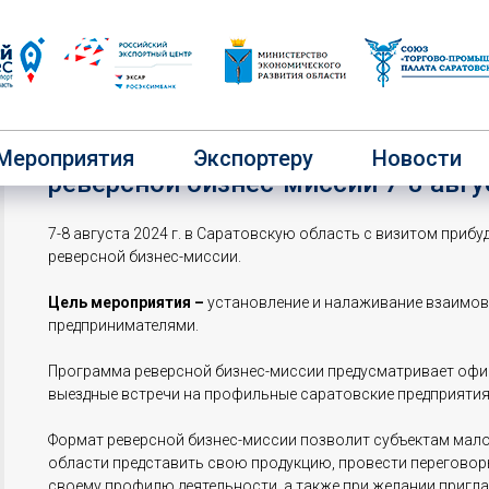
Приглашаем Саратовские компани
Мероприятия
Экспортеру
Новости
реверсной бизнес-миссии 7-8 авгу
7-8 августа 2024 г. в Саратовскую область с визитом прибу
реверсной бизнес-миссии.
Цель мероприятия –
установление и налаживание взаимо
предпринимателями.
Программа реверсной бизнес-миссии предусматривает офи
выездные встречи на профильные саратовские предприятия
Формат реверсной бизнес-миссии позволит субъектам мало
области представить свою продукцию, провести переговор
своему профилю деятельности, а также при желании пригла