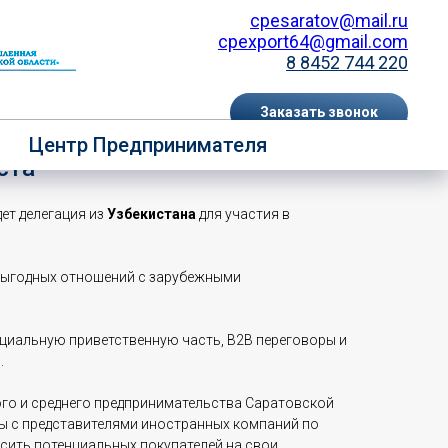
cpesaratov@mail.ru
cpexport64@gmail.com
8 8452 744 220
Заказать звонок
и принять участие в
Центр Предпринимателя
EN
RU
ста
дет делегация из
Узбекистана
для участия в
выгодных отношений с зарубежными
циальную приветственную часть, В2В переговоры и
.
го и среднего предпринимательства Саратовской
ы с представителями иностранных компаний по
сить потенциальных покупателей на свои