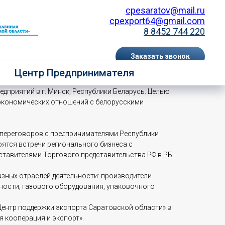
cpesaratov@mail.ru
cpexport64@gmail.com
8 8452 744 220
Заказать звонок
еспублику Беларусь
Центр Предпринимателя
EN
RU
едприятий в г. Минск, Республики Беларусь. Целью
-экономических отношений с белорусскими
-переговоров с предпринимателями Республики
ятся встречи регионального бизнеса с
тавителями Торгового представительства РФ в РБ.
азных отраслей деятельности: производители
ности, газового оборудования, упаковочного
ентр поддержки экспорта Саратовской области» в
 кооперация и экспорт».