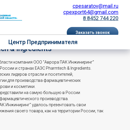
cpesaratov@mail.ru
cpexport64@gmail.com
8 8452 744 220
Заказать звонок
астие в работе
Центр Предпринимателя
EN
RU
h & Ingredients
области компания ООО "Аврора ПАК Инжиниринг"
оссии и странах ЕАЭС Pharmtech & Ingredients.
еских лидеров отрасли и посетителей,
огии для производства фармацевтических
рови и косметики.
представили на самую большую в России
 фармацевтического производства.
ПАК Инжиниринг" удалось презентовать свои
жения своего товара, как на территории России, так