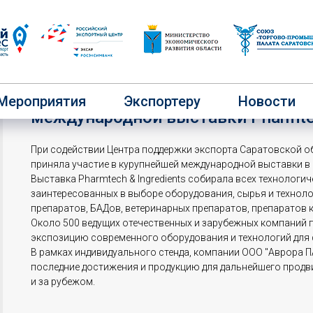
Саратовская компания приняла уч
Мероприятия
Экспортеру
Новости
международной выставки Pharmtec
При содействии Центра поддержки экспорта Саратовской 
приняла участие в курупнейшей международной выставки в Р
Выставка Pharmtech & Ingredients собирала всех технологич
заинтересованных в выборе оборудования, сырья и технол
препаратов, БАДов, ветеринарных препаратов, препаратов к
Около 500 ведущих отечественных и зарубежных компаний 
экспозицию современного оборудования и технологий для
В рамках индивидуального стенда, компании ООО "Аврора 
последние достижения и продукцию для дальнейшего продви
и за рубежом.