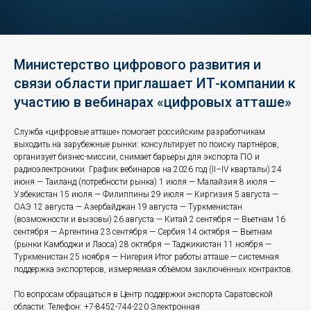
Министерство цифрового развития и
связи области приглашает ИТ-компании к
участию в вебинарах «цифровых атташе»
Служба «цифровые атташе» помогает российским разработчикам
выходить на зарубежные рынки: консультирует по поиску партнёров,
организует бизнес-миссии, снимает барьеры для экспорта ПО и
радиоэлектроники. График вебинаров на 2026 год (II–IV кварталы):24
июня — Таиланд (потребности рынка) 1 июля — Малайзия 8 июля —
Узбекистан 15 июля — Филиппины 29 июля — Киргизия 5 августа —
ОАЭ 12 августа — Азербайджан 19 августа — Туркменистан
(возможности и вызовы) 26 августа — Китай 2 сентября — Вьетнам 16
сентября — Аргентина 23 сентября — Сербия 14 октября — Вьетнам
(рынки Камбоджи и Лаоса) 28 октября — Таджикистан 11 ноября —
Туркменистан 25 ноября — Нигерия Итог работы атташе — системная
поддержка экспортеров, измеряемая объёмом заключённых контрактов.
По вопросам обращаться в Центр поддержки экспорта Саратовской
области: Телефон: +7-8452-744-220 Электронная