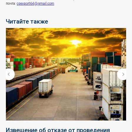
почта:
cpexport64@gmail.com
Читайте также
Извещение об отказе от проведения
1