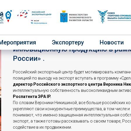
РЭЦ будет продвигать на зарубе
Мероприятия
Экспортеру
Новости
инновационную продукцию в рамк
России» .
Российский экспортный центр будет мотивировать компан
позицией по выходу на экспорт вступать в программу «Сдел
директор Российского экспортного центра Вероника Ни
интеллектуальную собственность высоколиквидным актив
Роспатента ЭРА IP.
По словам Вероники Никишиной, все больше российских ко
укрепляют свои конкурентные преимущества, в том числе и
понимают, что именно защищенная интеллектуальная собств
экспорт, а также готовы рассказывать о своем товаре, Ро
содействие в их продвижении.