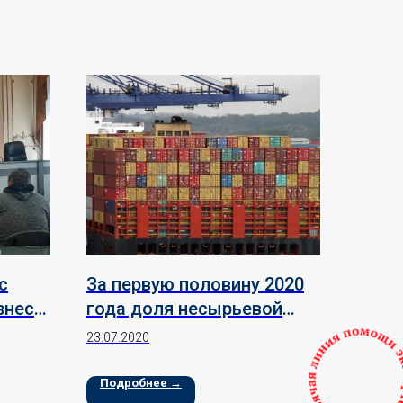
с
За первую половину 2020
знес-
года доля несырьевой
составляющей в общем
23.07.2020
объеме российского
экспорта выросла на 10%
Подробнее →