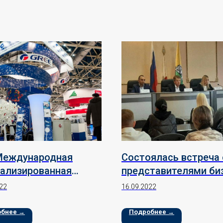
 Международная
Cостоялась встреча 
ализированная
представителями би
вка систем
кругов г. Вольск
22
16.09.2022
ционирования,
ляции, отопления,
обнее →
Подробнее →