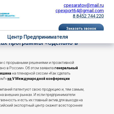
cpesaratov@mail.ru
cpexport64@gmail.com
8 8452 744 220
Заказать звонок
жные рынки запатентованную
Центр Предпринимателя
EN
RU
ах программы «Сделано в
ии с прорывными решениями и проактивной
ано в России». Об этом заявила
генеральный
кишина
на пленарной сессии «Как сделать
ом?»
на
V Международной конференции
мпаний патентуют свою продукцию и, тем самым,
 на внешних рынках. И если предприниматели
енность и есть их главный актив для выхода на
ссийский экспортный центр окажет всестороннее