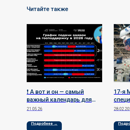
Читайте также
❗️ А вот и он — самый
17-я
важный календарь для
специ
экспортеров!
выста
21.05.26
28.02.20
конди
венти
Подробнее →
Подр