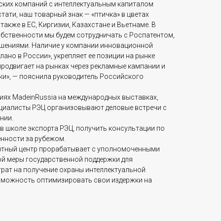
йских компаний с интеллектуальным капиталом
тати, наш товарный знак — «птичка» в цветах
акже в ЕС, Киргизии, Казахстане и Вьетнаме. В
бственности мы будем сотрудничать с Роспатентом,
ешениями. Наличие у компании инновационной
ано в России», укрепляет ее позиции на рынке
родвигает на рынках через рекламные кампании и
жки», — пояснила руководитель Российского
циях MadeinRussia на международных выставках,
ециалисты РЭЦ организовывают деловые встречи с
нии.
в школе экспорта РЭЦ, получить консультации по
енности за рубежом.
ртный центр прорабатывает с уполномоченными
й меры государственной поддержки для
рат на получение охраны интеллектуальной
озможность оптимизировать свои издержки на