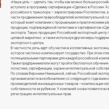
«Наша цель — сделать так, чтобы как можно больше росси
вступило в программу сертификации «Сделано в России». Кс
российского триколора — зарегистрирован Роспатентом, а т
части продвижения правообладателей интеллектуальной со
который знает компании с прорывными и практическими р
продукции, подтверждённой патентами и сертификатом «Сдел
экспорта. Такую продукцию Российский экспортный центр п
целевой маркетинг, а также используя другие меры поддер
экспортного центра.
В частности, речь идет об участии в коллективных экспози
которое частично компенсирует государство. При этом сп
потенциальными партнерами для каждой российской компа
Также предприниматели могут пройти бесплатное обучения 
логистике, сертификации, охране интеллектуальной собств
По словам Вероники Никишиной, сейчас Российский экспо
органами власти возобновление со следующего года важно
производителей инновационных товаров —компенсации зат
собственности за рубежом. У компаний снова появится в
регистрацию интеллектуальных прав.