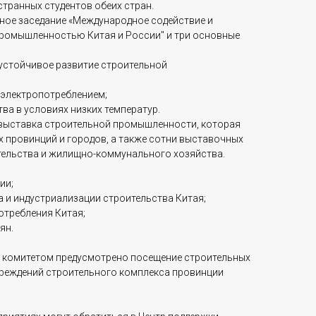
транных студентов обеих стран.
ное заседание «Международное содействие и
промышленностью Китая и России" и три основные
 устойчивое развитие строительной
м электропотреблением;
ва в условиях низких температур.
 выставка строительной промышленности, которая
их провинций и городов, а также сотни выставочных
ительства и жилищно-коммунального хозяйства.
ии;
 и индустриализации строительства Китая;
отребления Китая;
ян.
м комитетом предусмотрено посещение строительных
чреждений строительного комплекса провинции