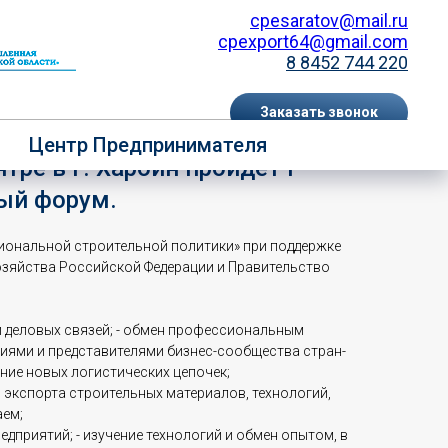
cpesaratov@mail.ru
cpexport64@gmail.com
8 8452 744 220
Заказать звонок
овинции Хэйлунцзян в
Центр Предпринимателя
EN
RU
е в г. Харбин пройдет I
ый форум.
иональной строительной политики» при поддержке
зяйства Российской Федерации и Правительство
 деловых связей; - обмен профессиональным
иями и представителями бизнес-сообщества стран-
ние новых логистических цепочек;
 экспорта строительных материалов, технологий,
аем;
дприятий; - изучение технологий и обмен опытом, в