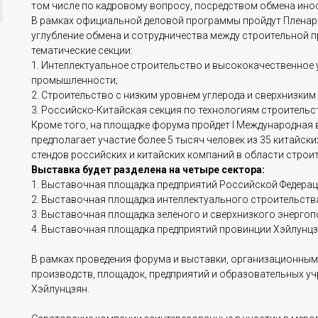
том числе по кадровому вопросу, посредством обмена инос
В рамках официальной деловой программы пройдут Пленар
углубление обмена и сотрудничества между строительной 
тематические секции:
1. Интеллектуальное строительство и высококачественное
промышленности;
2. Строительство с низким уровнем углерода и сверхнизки
3. Российско-Китайская секция по технологиям строительст
Кроме того, на площадке форума пройдет I Международная
предполагает участие более 5 тысяч человек из 35 китайск
стендов российских и китайских компаний в области стро
Выставка будет разделена на четыре сектора:
1. Выставочная площадка предприятий Российской Федерац
2. Выставочная площадка интеллектуального строительства
3. Выставочная площадка зеленого и сверхнизкого энергоп
4. Выставочная площадка предприятий провинции Хэйлунцз
В рамках проведения форума и выставки, организационны
производств, площадок, предприятий и образовательных у
Хэйлунцзян.