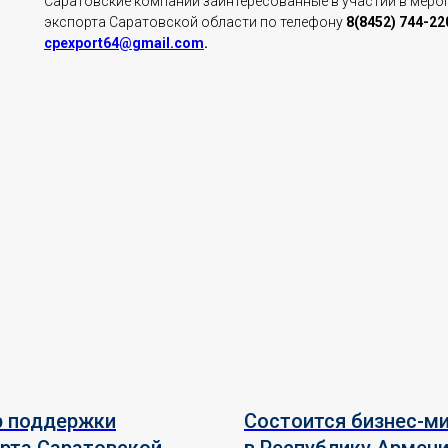
Саратовские компании заинтересованные в участии в меро
экспорта Саратовской области по телефону
8(8452) 744-22
cpexport64@gmail.com
.
р поддержки
Состоится бизнес-м