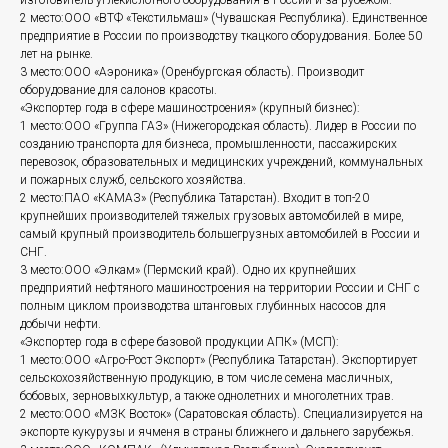
изготовитель углекислотного оборудования в России и за рубежом.
2 место:ООО «ВТФ «Текстильмаш» (Чувашская Республика). Единственное
предприятие в России по производству ткацкого оборудования. Более 50
лет на рынке.
3 место:ООО «Аэроника» (Оренбургская область). Производит
оборудование для салонов красоты.
«Экспортер года в сфере машиностроения» (крупный бизнес):
1 место:ООО «Группа ГАЗ» (Нижегородская область). Лидер в России по
созданию транспорта для бизнеса, промышленности, пассажирских
перевозок, образовательных и медицинских учреждений, коммунальных
и пожарных служб, сельского хозяйства.
2 место:ПАО «КАМАЗ» (Республика Татарстан). Входит в топ-20
крупнейших производителей тяжелых грузовых автомобилей в мире,
самый крупный производитель большегрузных автомобилей в России и
СНГ.
3 место:ООО «Элкам» (Пермский край). Одно их крупнейших
предприятий нефтяного машиностроения на территории России и СНГ с
полным циклом производства штанговых глубинных насосов для
добычи нефти.
«Экспортер года в сфере базовой продукции АПК» (МСП):
1 место:ООО «Агро-Рост Экспорт» (Республика Татарстан). Экспортирует
сельскохозяйственную продукцию, в том числе семена масличных,
бобовых, зерновыхкультур, а также однолетних и многолетних трав.
2 место:ООО «МЗК Восток» (Саратовская область). Специализируется на
экспорте кукурузы и ячменя в страны ближнего и дальнего зарубежья.