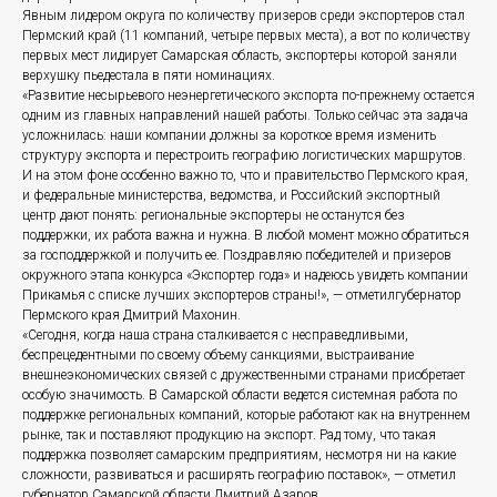
Явным лидером округа по количеству призеров среди экспортеров стал
Пермский край (11 компаний, четыре первых места), а вот по количеству
первых мест лидирует Самарская область, экспортеры которой заняли
верхушку пьедестала в пяти номинациях.
«Развитие несырьевого неэнергетического экспорта по-прежнему остается
одним из главных направлений нашей работы. Только сейчас эта задача
усложнилась: наши компании должны за короткое время изменить
структуру экспорта и перестроить географию логистических маршрутов.
И на этом фоне особенно важно то, что и правительство Пермского края,
и федеральные министерства, ведомства, и Российский экспортный
центр дают понять: региональные экспортеры не останутся без
поддержки, их работа важна и нужна. В любой момент можно обратиться
за господдержкой и получить ее. Поздравляю победителей и призеров
окружного этапа конкурса «Экспортер года» и надеюсь увидеть компании
Прикамья с списке лучших экспортеров страны!», — отметилгубернатор
Пермского края Дмитрий Махонин.
«Сегодня, когда наша страна сталкивается с несправедливыми,
беспрецедентными по своему объему санкциями, выстраивание
внешнеэкономических связей с дружественными странами приобретает
особую значимость. В Самарской области ведется системная работа по
поддержке региональных компаний, которые работают как на внутреннем
рынке, так и поставляют продукцию на экспорт. Рад тому, что такая
поддержка позволяет самарским предприятиям, несмотря ни на какие
сложности, развиваться и расширять географию поставок», — отметил
губернатор Самарской области Дмитрий Азаров.