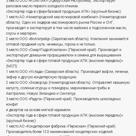
3 место:ООО «КОМПАК» (Удмуртская Республика). Экспортирует
рапсовое масло первого холодного отжима.
«Экспортер года в сфере базовой продукции АПК» (крупный бизнес):
1 место:АО «Нижегородский масло-жировой комбинат» (Нижегородская
область). Один из лидеров масложирового рынка России и СНГ,
производит и экспортирует в том числе майонез и подсолнечное масло,
соусы и маргарин.
2 место:ООО «Волгатрейд» (Саратовская область). Компания занимается
оптовой продажей нута, чечевицы, гороха и не только.
3 место:ООО «СмартГидроКомпани» (Пермский край). Производит и
экспортирует домашние проращиватели и семена для выращивания.
«Экспортер года в сфере готовой продукции АПК (высокие переделы)»
(МСП):
1 место:ООО «Услада» (Самарская область). Производит вафли, печенье,
зефир и другую кондитерскую продукцию.
2 место:ООО «Эховорлд» (Нижегородская область). Отправляет квашеную
капусту, соленые огурцы и помидоры, маринованные грибы в
Австралию, Новую Зеландию и Сингапур.
3 место:ООО «Радуга» (Пермский край). Производитель шоколадных
конфет
и десертов на основе мягкой карамели.
«Экспортер года в сфере готовой продукции АПК (высокие переделы)»
(крупный бизнес):
1 место:АО «Кондитерская фабрика «Пермская» (Пермский край).
Производитель более 120 наименований кондитерских изделий.