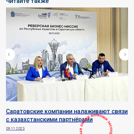
Читайте также
Саратовские компании налаживают связи
Р
с казахстанскими партнёрами
в
э
09.11.2023
29.