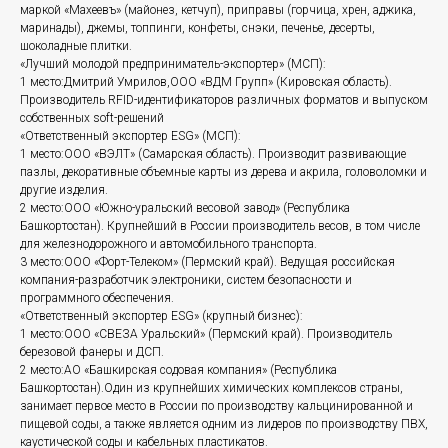
маркой «Махеевъ» (майонез, кетчуп), приправы (горчица, хрен, аджика,
маринады), джемы, топпинги, конфеты, снэки, печенье, десерты,
шоколадные плитки.
«Лучший молодой предприниматель-экспортер» (МСП):
1 место:Дмитрий Умрилов,ООО «ВДМ Групп» (Кировская область).
Производитель RFID-идентификаторов различных форматов и выпуском
собственных soft-решений
«Ответственный экспортер ESG» (МСП):
1 место:ООО «ВЭЛТ» (Самарская область). Производит развивающие
пазлы, декоративные объемные карты из дерева и акрила, головоломки и
другие изделия.
2 место:ООО «Южно-уральский весовой завод» (Республика
Башкортостан). Крупнейший в России производитель весов, в том числе
для железнодорожного и автомобильного транспорта.
3 место:ООО «Форт-Телеком» (Пермский край). Ведущая российская
компания-разработчик электроники, систем безопасности и
программного обеспечения.
«Ответственный экспортер ESG» (крупный бизнес):
1 место:ООО «СВЕЗА Уральский» (Пермский край). Производитель
березовой фанеры и ДСП.
2 место:АО «Башкирская содовая компания» (Республика
Башкортостан).Один из крупнейших химических комплексов страны,
занимает первое место в России по производству кальцинированной и
пищевой соды, а также является одним из лидеров по производству ПВХ,
каустической соды и кабельных пластикатов.