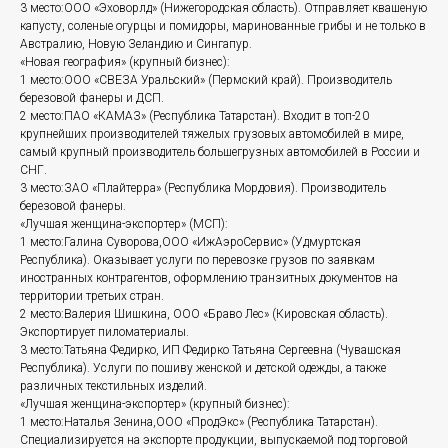
3 место:ООО «Эховорлд» (Нижегородская область). Отправляет квашеную
капусту, соленые огурцы и помидоры, маринованные грибы и не только в
Австралию, Новую Зеландию и Сингапур.
«Новая география» (крупный бизнес):
1 место:ООО «СВЕЗА Уральский» (Пермский край). Производитель
березовой фанеры и ДСП.
2 место:ПАО «КАМАЗ» (Республика Татарстан). Входит в топ-20
крупнейших производителей тяжелых грузовых автомобилей в мире,
самый крупный производитель большегрузных автомобилей в России и
СНГ.
3 место:ЗАО «Плайтерра» (Республика Мордовия). Производитель
березовой фанеры.
«Лучшая женщина-экспортер» (МСП):
1 место:Галина Суворова,ООО «ИжАэроСервис» (Удмуртская
Республика). Оказывает услуги по перевозке грузов по заявкам
иностранных контрагентов, оформлению транзитных документов на
территории третьих стран.
2 место:Валерия Шишкина, ООО «Браво Лес» (Кировская область).
Экспортирует пиломатериалы.
3 место:Татьяна Федирко, ИП Федирко Татьяна Сергеевна (Чувашская
Республика). Услуги по пошиву женской и детской одежды, а также
различных текстильных изделий.
«Лучшая женщина-экспортер» (крупный бизнес):
1 место:Наталья Зенина,ООО «ПродЭкс» (Республика Татарстан).
Специализируется на экспорте продукции, выпускаемой под торговой