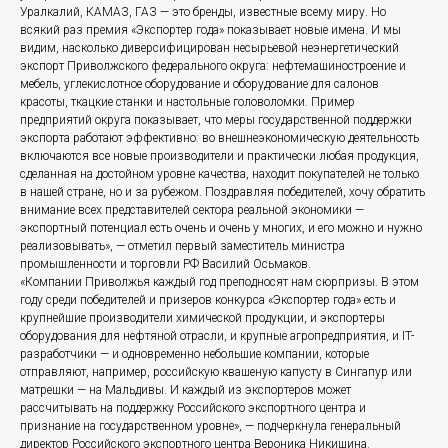
Уралкалий, КАМАЗ, ГАЗ — это бренды, известные всему миру. Но
всякий раз премия «Экспортер года» показывает новые имена. И мы
видим, насколько диверсифицирован несырьевой неэнергетический
экспорт Приволжского федерального округа: нефтемашиностроение и
мебель, углекислотное оборудование и оборудование для салонов
красоты, ткацкие станки и настольные головоломки. Пример
предприятий округа показывает, что меры государственной поддержки
экспорта работают эффективно: во внешнеэкономическую деятельность
включаются все новые производители и практически любая продукция,
сделанная на достойном уровне качества, находит покупателей не только
в нашей стране, но и за рубежом. Поздравляя победителей, хочу обратить
внимание всех представителей сектора реальной экономики —
экспортный потенциал есть очень и очень у многих, и его можно и нужно
реализовывать», — отметил первый заместитель министра
промышленности и торговли РФ Василий Осьмаков.
«Компании Приволжья каждый год преподносят нам сюрпризы. В этом
году среди победителей и призеров конкурса «Экспортер года» есть и
крупнейшие производители химической продукции, и экспортеры
оборудования для нефтяной отрасли, и крупные агропредприятия, и IT-
разработчики — и одновременно небольшие компании, которые
отправляют, например, российскую квашеную капусту в Сингапур или
матрешки — на Мальдивы. И каждый из экспортеров может
рассчитывать на поддержку Российского экспортного центра и
признание на государственном уровне», — подчеркнула генеральный
директор Российского экспортного центра Вероника Никишина.