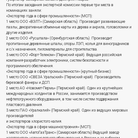
По итогам заседания экспертной комиссии первые три места в
номинациях заняли:
«Экспортер года в сфере промышленности» (МСП):
1 место:ООО «ВЭЛТ» (Самарская область). Производит развивающие
пазлы, декоративные объемные карты из дерева и акрила, головоломки и
другие изделия.
2 место:ООО «Русшпала» (Оренбургская область). Производит
пропитанные деревянные шпалы, опоры ЛЭП, колья для виноградников
и с/х назначения, пиломатериалы для строительства.
3 место:ООО «Форт-Телеком» (Пермский край). Ведущая российская
компания-разработчик электроники, систем безопасности и
программного обеспечения.
«Экспортер года в сфере промышленности» (крупный бизнес):
1 место:ООО «СВЕЗА Уральский» (Пермский край). Производитель
березовой фанеры и ДСП.
2 место:АО «Новомет-Пермь» (Пермский край). Один из крупнейших
международных холдингов в России, занимается производством
нефтепогружного оборудования, в том числе систем поддержания
пластового давления.
3 место:ПАО «Уралкалий» (Пермский край). Один из ведущих мировых
производителей
и экспортеров хлористого калия.
«Экспортер года в сфере машиностроения» (МСП):
1 место:ООО «АвтоГазТранс» (Самарская область).Ведущий завод-