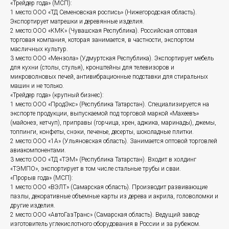
«Трейдер года» (МСП):
1 место:ООО «ТД Семеновская роспись» (Нижегородская область).
Экспортирует матрешки и деревянные изделия.
2 место:ООО «КМК» (Чувашская Республика). Российская оптовая
торговая компания, которая занимается, в частности, экспортом
масличных культур.
3 место:ООО «Мензола» (Удмуртская Республика). Экспортирует мебель
для кухни (столы, стулья), кронштейны для телевизоров и
микроволновых печей, антивибрационные подставки для стиральных
машин и не только.
«Трейдер года» (крупный бизнес):
1 место:ООО «ПродЭкс» (Республика Татарстан). Специализируется на
экспорте продукции, выпускаемой под торговой маркой «Махеевъ»
(майонез, кетчуп), приправы (горчица, хрен, аджика, маринады), джемы,
топпинги, конфеты, снэки, печенье, десерты, шоколадные плитки.
2 место:ООО «1А» (Ульяновская область). Занимается оптовой торговлей
авиакомпонентами.
3 место:ООО «ТД «ТЭМ» (Республика Татарстан). Входит в холдинг
«ТЭМПО», экспортирует в том числе стальные трубы и сваи.
«Прорыв года» (МСП):
1 место:ООО «ВЭЛТ» (Самарская область). Производит развивающие
пазлы, декоративные объемные карты из дерева и акрила, головоломки и
другие изделия.
2 место:ООО «АвтоГазТранс» (Самарская область). Ведущий завод-
изготовитель углекислотного оборудования в России и за рубежом.