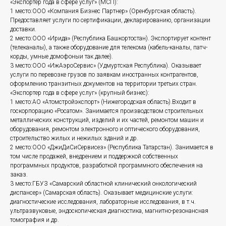
«Экспортер года в сфере услуг» (МСП):
1 место:ООО «Компания Бизнес Партнер» (Оренбургская область).
Предоставляет услуги по сертификации, декларированию, организации
доставки.
2 место:ООО «Ирида» (Республика Башкортостан). Экспортирует контент
(телеканалы), а также оборудование для телекома (кабель-каналы, патч-
корды, умные домофоныи так далее).
3 место:ООО «ИжАэроСервис» (Удмуртская Республика). Оказывает
услуги по перевозке грузов по заявкам иностранных контрагентов,
оформлению транзитных документов на территории третьих стран.
«Экспортер года в сфере услуг» (крупный бизнес):
1 место:АО «Атомстройэкспорт» (Нижегородская область).Входит в
госкорпорацию «Росатом». Занимается производством строительных
металлических конструкций, изделий и их частей, ремонтом машин и
оборудования, ремонтом электронного и оптического оборудования,
строительство жилых и нежилых зданий и др.
2 место:ООО «ДжиДиСиСервисез» (Республика Татарстан). Занимается в
том числе продажей, внедрением и поддержкой собственных
программных продуктов, разработкой программного обеспечения на
заказ.
3 место:ГБУЗ «Самарский областной клинический онкологический
диспансер» (Самарская область). Оказывает медицинские услуги:
диагностические исследования, лабораторные исследования, в т.ч.
ультразвуковые, эндоскопическая диагностика, магнитно-резонансная
томография и др.