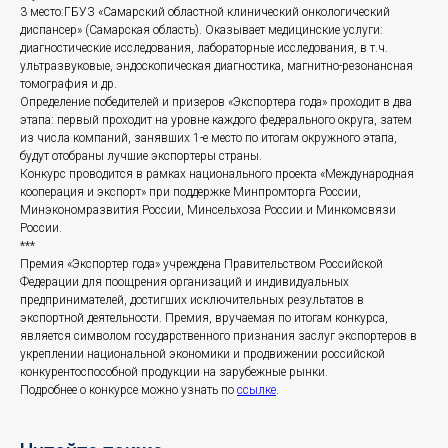
3 место:ГБУЗ «Самарский областной клинический онкологический
диспансер» (Самарская область). Оказывает медицинские услуги:
диагностические исследования, лабораторные исследования, в т.ч.
ультразвуковые, эндоскопическая диагностика, магнитно-резонансная
томография и др.
Определение победителей и призеров «Экспортера года» проходит в два
этапа: первый проходит на уровне каждого федерального округа, затем
из числа компаний, занявших 1-е место по итогам окружного этапа,
будут отобраны лучшие экспортеры страны.
Конкурс проводится в рамках национального проекта «Международная
кооперация и экспорт» при поддержке Минпромторга России,
Минэкономразвития России, Минсельхоза России и Минкомсвязи
России.
***
Премия «Экспортер года» учреждена Правительством Российской
Федерации для поощрения организаций и индивидуальных
предпринимателей, достигших исключительных результатов в
экспортной деятельности. Премия, вручаемая по итогам конкурса,
является символом государственного признания заслуг экспортеров в
укреплении национальной экономики и продвижении российской
конкурентоспособной продукции на зарубежные рынки.
Подробнее о конкурсе можно узнать по
ссылке
.