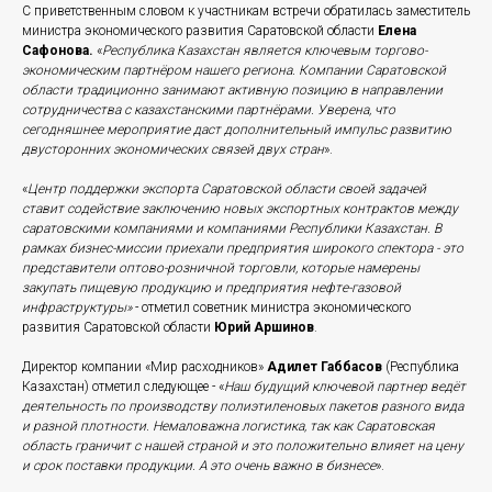
С приветственным словом к участникам встречи обратилась заместитель
министра экономического развития Саратовской области
Елена
Сафонова.
«
Республика Казахстан является ключевым торгово-
экономическим партнёром нашего региона. Компании Саратовской
области традиционно занимают активную позицию в направлении
сотрудничества с казахстанскими партнёрами. Уверена, что
сегодняшнее мероприятие даст дополнительный импульс развитию
двусторонних экономических связей двух стран
».
«
Центр поддержки экспорта Саратовской области своей задачей
ставит содействие заключению новых экспортных контрактов между
саратовскими компаниями и компаниями Республики Казахстан. В
рамках бизнес-миссии приехали предприятия широкого спектора - это
представители оптово-розничной торговли, которые намерены
закупать пищевую продукцию и предприятия нефте-газовой
инфраструктуры»
- отметил советник министра экономического
развития Саратовской области
Юрий Аршинов
.
Директор компании «Мир расходников»
Адилет Габбасов
(Республика
Казахстан) отметил следующее - «
Наш будущий ключевой партнер ведёт
деятельность по производству полиэтиленовых пакетов разного вида
и разной плотности. Немаловажна логистика, так как Саратовская
область граничит с нашей страной и это положительно влияет на цену
и срок поставки продукции. А это очень важно в бизнесе
».