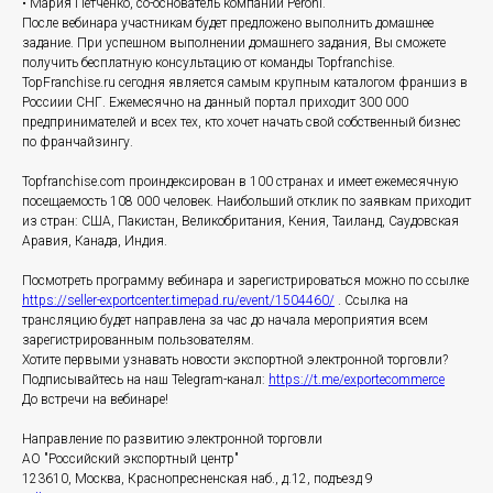
• Мария Петченко, со-основатель компании Peroni.
После вебинара участникам будет предложено выполнить домашнее
задание. При успешном выполнении домашнего задания, Вы сможете
получить бесплатную консультацию от команды Topfranchise.
TopFranchise.ru сегодня является самым крупным каталогом франшиз в
Россиии СНГ. Ежемесячно на данный портал приходит 300 000
предпринимателей и всех тех, кто хочет начать свой собственный бизнес
по франчайзингу.
Topfranchise.com проиндексирован в 100 странах и имеет ежемесячную
посещаемость 108 000 человек. Наибольший отклик по заявкам приходит
из стран: США, Пакистан, Великобритания, Кения, Таиланд, Саудовская
Аравия, Канада, Индия.
Посмотреть программу вебинара и зарегистрироваться можно по ссылке
https://seller-exportcenter.timepad.ru/event/1504460/
. Ссылка на
трансляцию будет направлена за час до начала мероприятия всем
зарегистрированным пользователям.
Хотите первыми узнавать новости экспортной электронной торговли?
Подписывайтесь на наш Telegram-канал:
https://t.me/exportecommerce
До встречи на вебинаре!
Направление по развитию электронной торговли
АО "Российский экспортный центр"
123610, Москва, Краснопресненская наб., д.12, подъезд 9