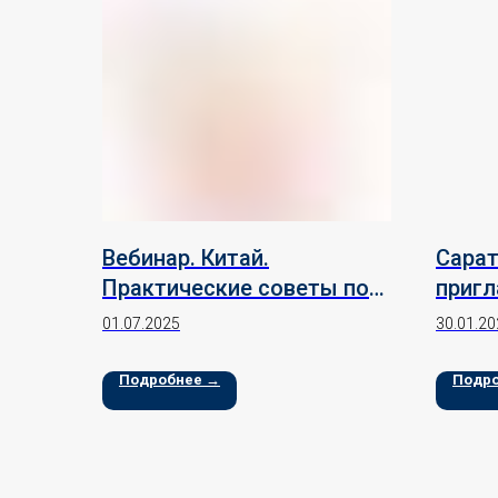
Вебинар. Китай.
Сарат
Практические советы по
пригл
выходу на рынок
межд
01.07.2025
30.01.20
Тадж
Подробнее →
Подр