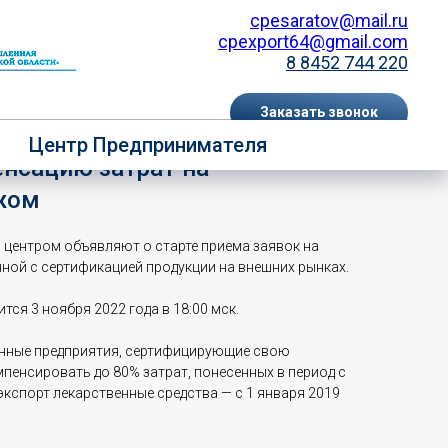
cpesaratov@mail.ru
cpexport64@gmail.com
8 8452 744 220
Заказать звонок
арт приема заявок на
Центр Предпринимателя
EN
RU
енсацию затрат на
жом
центром объявляют о старте приема заявок на
нной с сертификацией продукции на внешних рынках.
тся 3 ноября 2022 года в 18:00 мск.
енные предприятия, сертифицирующие свою
пенсировать до 80% затрат, понесенных в период с
экспорт лекарственные средства — с 1 января 2019