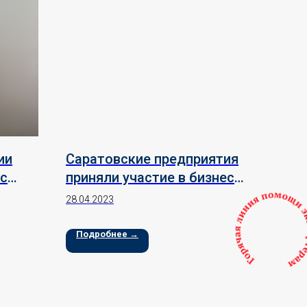
ии
Саратовские предприятия
 с
приняли участие в бизнес-
миссии в Республику
28.04.2023
 РФ в
Узбекистан.
стан
Подробнее →