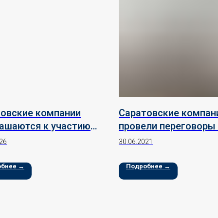
овские компании
Саратовские компан
ашаются к участию в
провели переговоры
ународной ярмарке в
торговым
26
30.06.2021
икистане
представительством
Республике Таджики
обнее →
Подробнее →