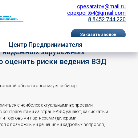
cpesaratov@mail.ru
cpexport64@gmail.com
8 8452 744 220
Заказать звонок
озможностях выхода на рынки
Центр Предпринимателя
EN
RU
е надежных зарубежных
о оценить риски ведения ВЭД
товской области организует вебинар
омиться с наиболее актуальными вопросами
 контрагентами из стран ЕАЭС; узнают, как искать и
 и торговыми партнерами (дилерами,
мятся с возможными решениями кадровых вопросов,