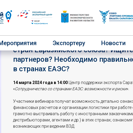
Хотите узнать больше о новых в
Мероприятия
Экспортеру
Новости
стран Евразийского союза? Ищит
партнеров? Необходимо правильн
в странах ЕАЭС?
14 марта 2024 года в 14:00
Центр поддержки экспорта Сара
«
Сотрудничество со странами ЕАЭС: возможности и риски
».
Участники вебинара получат возможность детально ознак
финансовых расчетов и организации логистики при работе с
грамотно выстраивать работу с иностранными заказчиками
дистрибьюторами, агентами и др.) в этих странах; ознако
возникающих при ведении ВЭД.