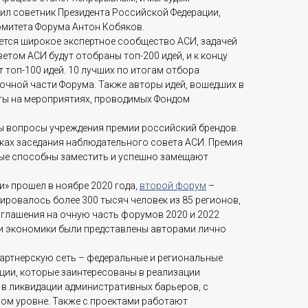
тил советник Президента Российской Федерации,
омитета Форума Антон Кобяков.
ется широкое экспертное сообщество АСИ, задачей
етом АСИ будут отобраны топ-200 идей, и к концу
 топ-100 идей. 10 лучших по итогам отбора
 очной части Форума. Также авторы идей, вошедших в
ты на мероприятиях, проводимых Фондом
ы вопросы учреждения премии российский брендов.
ках заседания наблюдательного совета АСИ. Премия
рые способны заместить и успешно замещают
и» прошел в ноябре 2020 года,
второй форум
–
рировалось более 300 тысяч человек из 85 регионов,
иглашения на очную часть форумов 2020 и 2022
 и экономики были представлены авторами лично
партнерскую сеть – федеральные и региональные
зации, которые заинтересованы в реализации
 в ликвидации административных барьеров, с
ом уровне. Также с проектами работают