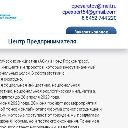
cpesaratov@mail.ru
cpexport64@gmail.com
8 8452 744 220
Заказать звонок
й форум «Сильные идеи для
Центр Предпринимателя
EN
RU
ических инициатив (АСИ) и Фонд Росконгресс.
 инициатив и проектов, которые внесут значимый
ональных целей. В соответствии с
я ежегодно.
ая социальная инициатива, национальная
иатива, национальная экологическая инициатива,
длится до 26 апреля 2023 года.
июня 2023 года. 28 июня пройдут все мероприятия
ной точкой онлайн-этапа Форума станет сегодняшний
вами, которые поступают от граждан, мы предлагаем
дения Форума, но и после его окончания. Принимая
процесс станет непрерывным, и мы будем