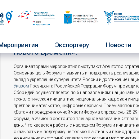
Продолжается сбор идей на трети
Мероприятия
Экспортеру
Новости
нового времени».
Организаторами мероприятия выступают Агентство стратег
Основная цель Форума – выявить и поддержать реализацию
вклад в укрепление суверенитета России и достижение наци
Указом
Президента Российской Федерации Форум проводитс
Сбор идей осуществляется по 6 направлениям: национальн
технологическая инициатива, национальная кадровая иниц
предпринимательство, цифровые сервисы. Прием заявок про
«Датами проведения очной части Форума определены 28-29 
Форума, а 29 июня состоится пленарное заседание. Отправ
день. Что касается работы с наследием Форума и инициати
оказывать им поддержку не только в активный период прове
во внимание ежегодный характер проведения мероприятия, 