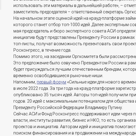
использовать эти материалы в дальнейшей работе», – отме
заместитель председателя – ответственный секретарь Оргк
На начальном этапе оценкой идей на крауд-платформе займ
которого станет отбор топ-1000 идей. Далее экспертным сов
мая председатель и бюро экспертного совета АСИ определят
инициатив будут представлены Президенту России в рамках
топ-листы, получат возможность презентовать свои проек
Росконгресс, в течение года.
Помимо этого, на заседании Оргкомитета были рассмотрен
Это предложение было озвучено Президентом России в рам
будет присуждаться лучшим отечественным брендам, кото
временно освободившиеся рыночные ниши.
Напомним,
первый форум
«Сильные идеи для нового времен
в июле 2022 года. За три года на крауд-платформе зарегист
опубликовано 35 тысяч идей. Авторы топ-идей получили пр
годов. 20 идей с максимальным потенциалом для общества
Президенту Российской Федерации Владимиру Путину.
Сейчас АСИ и Фонд Росконгресс поддерживают идеи через 
власти, институты развития, бизнес и НКО, то есть органи
проектов и инициатив. Авторам идей и инициатив помогают
поиском финансирования и в продвижении на международн