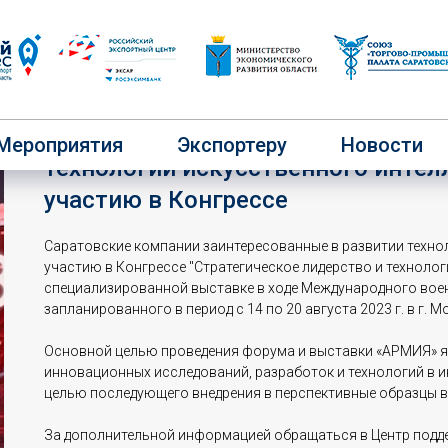
Саратовские компании заинтерес
Мероприятия
Экспортеру
Новости
технологии искусственного интел
участию в Конгрессе
Саратовские компании заинтересованные в развитии техно
участию в Конгрессе "Стратегическое лидерство и технолог
специализированной выставке в ходе Международного вое
запланированного в период с 14 по 20 августа 2023 г. в г.
Основной целью проведения форума и выставки «АРМИЯ» я
инновационных исследований, разработок и технологий в и
целью последующего внедрения в перспективные образцы в
За дополнительной информацией обращаться в Центр подд