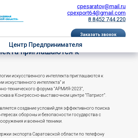
cpesaratov@mail.ru
cpexport64@gmail.com
8 8452 744 220
Заказать звонок
ованные в развитии
Центр Предпринимателя
EN
RU
лекта приглашаются к
логии искусственного интеллекта приглашаются к
ии искуственного интеллекта" и
нно-технического форума "АРМИЯ-2023",
 Москва в Конгрессно-выставочном центре "Патриот".
вляется создание условий для эффективного поиска
нтересах обороны и безопасности государства с
ооружения и военной техники.
ержки экспорта Саратовской области по телефону