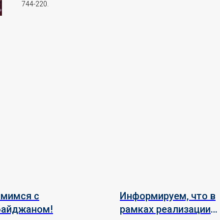
744-220.
омимся с
Информируем, что в
байджаном!
рамках реализации