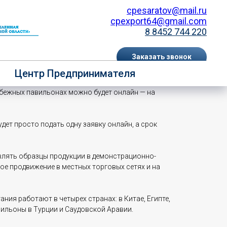
cpesaratov@mail.ru
cpexport64@gmail.com
8 8452 744 220
Заказать звонок
ортеров агропродукции!
Центр Предпринимателя
EN
RU
убежных павильонах можно будет онлайн — на
дет просто подать одну заявку онлайн, а срок
влять образцы продукции в демонстрационно-
ое продвижение в местных торговых сетях и на
ия работают в четырех странах: в Китае, Египте,
вильоны в Турции и Саудовской Аравии.