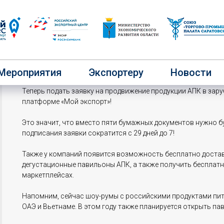
У нас отличные новости для эксп
Мероприятия
Экспортеру
Новости
Теперь подать заявку на продвижение продукции АПК в зар
платформе «Мой экспорт»!
Это значит, что вместо пяти бумажных документов нужно бу
подписания заявки сократится с 29 дней до 7!
Также у компаний появится возможность бесплатно доста
дегустационные павильоны АПК, а также получить бесплатн
маркетплейсах.
Напомним, сейчас шоу-румы с российскими продуктами питан
ОАЭ и Вьетнаме. В этом году также планируется открыть па