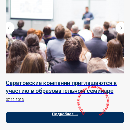
на
Саратовские компании приглашаются к
И
участию в образовательном семинаре
з
07.12.2023
18.
Подробнее →