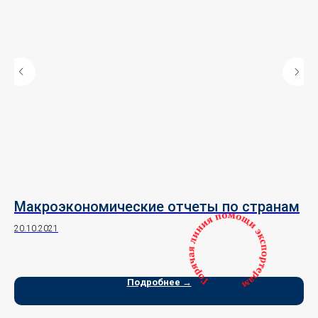
 в
Макроэкономические отчеты по странам
С
у
20.10.2021
2
10.
Подробнее →