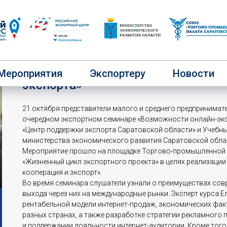
Состоялся экспортный семинар «
Мероприятия
Экспортеру
Новости
экспорта»
21 октября представители малого и среднего предпринимат
очередном экспортном семинаре «Возможности онлайн-экс
«Центр поддержки экспорта Саратовской области» и Учебн
министерства экономического развития Саратовской обла
Мероприятие прошло на площадке Торгово-промышленной п
«Жизненный цикл экспортного проекта» в целях реализаци
кооперация и экспорт».
Во время семинара слушатели узнали о преимуществах со
выхода через них на международные рынки. Эксперт курса 
рентабельной модели интернет-продаж, экономических фак
разных странах, а также разработке стратегии рекламног
и поддержании лояльности интернет-аудитории. Кроме того