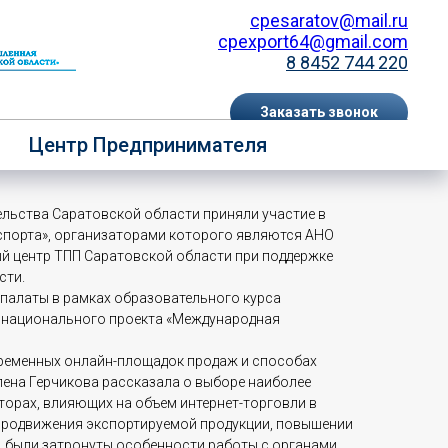
cpesaratov@mail.ru
cpexport64@gmail.com
8 8452 744 220
Заказать звонок
Возможности онлайн-
Центр Предпринимателя
EN
RU
ельства Саратовской области приняли участие в
порта», организаторами которого являются АНО
ый центр ТПП Саратовской области при поддержке
сти.
алаты в рамках образовательного курса
и национального проекта «Международная
временных онлайн-площадок продаж и способах
Елена Герчикова рассказала о выборе наиболее
торах, влияющих на объем интернет-торговли в
о продвижения экспортируемой продукции, повышении
, были затронуты особенности работы с органами